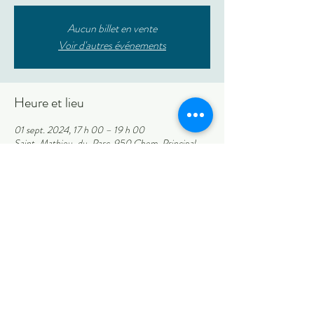
Aucun billet en vente
Voir d'autres événements
Heure et lieu
01 sept. 2024, 17 h 00 – 19 h 00
Saint-Mathieu-du-Parc, 950 Chem. Principal,
Saint-Mathieu-du-Parc, QC G0X 1N0, Canada
Partager cet événement