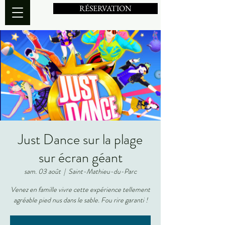
RÉSERVATION
Just Dance sur la plage
sur écran géant
sam. 03 août
  |  
Saint-Mathieu-du-Parc
Venez en famille vivre cette expérience tellement
agréable pied nus dans le sable. Fou rire garanti !